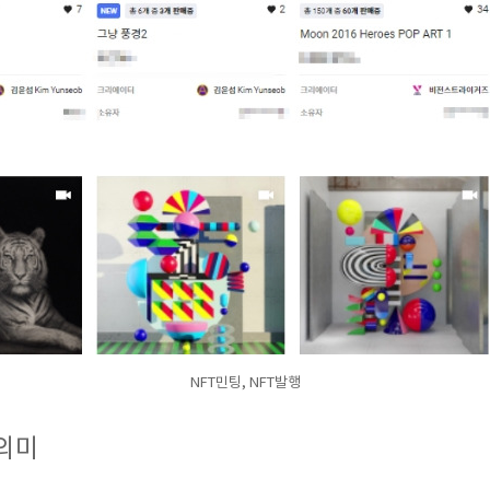
NFT민팅, NFT발행
 의미