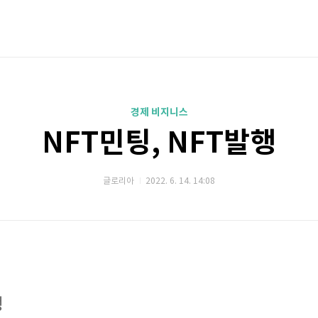
경제 비지니스
NFT민팅, NFT발행
글로리아
2022. 6. 14. 14:08
행