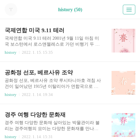
history (50)
국제연합 미국 9.11 테러
국제연합 미국 9.11 테러 2001년 9월 11일 아침 미
국 보스턴에서 로스앤젤레스로 가던 비행기 두 대
가 뉴욕의세계 무역 센터 쌍둥이 빌딩과 충돌을 하
history
2022. 1. 15. 15:35
는 끔직한 상황이 일어나게 됩니다. 110층짜리 쌍
둥이 빌딩은 붉은 화염과 폭음 속에 완전히 무너지
고 말았습니다. 순식간에 현장은 눈 뜨고 볼 수 없
공화정 선포, 베르사유 조약
는 지경에 빠지게 되었으며 이로인해 수많은 민간
인들이 희생되었습니다. 이슬람 과격주의자들이
공화정 선포, 베르사유 조약 루시타니아호 격침 사
미국의 간섭과 이스라엘 지원을 반대하며 미국을
건이 일어났던 1915년 이탈리아가 연합국으로 참
상대로 끔찍한 테러 공격을 감행하였습니다. 여객
전하였습니다. 이탈리아는 독일, 오스트리아. 헝가
history
2022. 1. 14. 19:34
기를 납치해 뉴욕 세계 무역 센터 쌍둥이 빌딩과 충
리제국과 제 3국 동맹을 맺은 사이이므로 전쟁이
돌시켜 수많은 사람의 무고한 목숨을 앗아 갔습니
일어나면 동맹국편에 싸워야 했습니다. 하지만 이
다. 그리고 얼마 후 또 다른 비행기 한 대는 워싱턴
탈리아는 중립을 지키여 제1차 세계 대전에 참전하
경주 여행 다양한 문화재
의 국방부 청사에 충돌했고 뉴저지에서 샌프란시
지 않다가 연합국이 이기면 오스트리아. 헝가리 제
스코로 향하던 비행기 한 대는 피..
국의 영토 일부분을 받는 조건으로 뒤늦게 연합국
경주 여행 다양한 문화재 살아있는 박물관이라 불
편에 서게 되었습니다. 그러던 와중 미국까지 연합
리는 경주여행의 묘미는 다양한 문화재를 만나고
국으로 참전하자 전쟁상황은 동맹국에게 불리해지
알아가는 재미가 아닐까 싶다. 경주여행하면 떠오
history
2022. 1. 14. 15:31
기 시작했습니다. 한편 미국이 연합국에 가담한 19