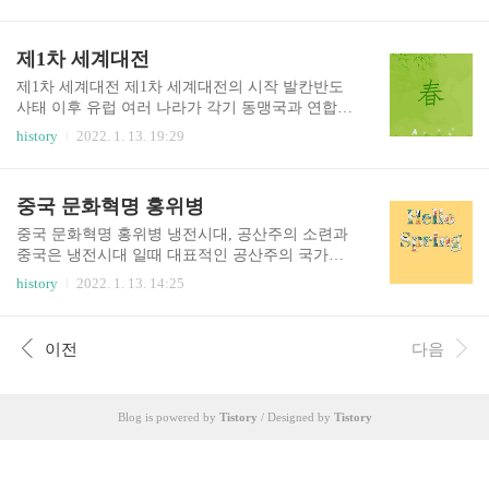
르는 유적지와 유물은 실로 많다. 동궁과 월지, 첨
17년에 러시아에서는 혁명이 일어나 전쟁을 계속
성대, 천마총, 석굴암, 불국사, 감은사지 석탑, 문무
할 수 없게 되었습니다. 1918년 러시아는 독일과 조
대왕릉, 양동마을, 이견대, 석가탑, 분황사 등이 있
제1차 세계대전
약을 맺고 제1차 세계 대전에서 발을 뺐습니다. 러
다. '천년고도'는 경주를 부르는 말이다. 기원전 57
시가가 철수하자 독일은 서부 전선으..
년에 박혁거세가 신라를 세운 후부터 935년 신라가
제1차 세계대전 제1차 세계대전의 시작 발칸반도
망할 때까지 천 년 동안 신라의 도읍지였다. 그래서
사태 이후 유럽 여러 나라가 각기 동맹국과 연합국
신라를 천년고도라고 부른다. 천 년 동안 한 나라의
으로 편을 나누어 전쟁을 벌이는 제1차 세계대전이
history
2022. 1. 13. 19:29
도읍이 바뀌지 않은 나라는 전세계적으로도 드문
시작되었습니다. 먼저 독일은 지리적 위치상 서쪽
사례이다. 때문에 경주는 우리 역사에서도 매우 귀
에 위치한 프랑스, 동쪽에 러시아를 두고 전쟁을 해
중한 문화유적지이다. '구름을 삼키고 토하는 산'이
야 하는 상황에 이었습니다. 독일은 땅이 넓은 러시
중국 문화혁명 홍위병
라는 뜻을 가지고 있는 경주 토암산은 통일 신라 최
아가 군대를 이끌고 독일로 들어오기까지 많은 시
고의 걸작이 ..
간이 걸릴 것이라 생각하고 서부전선에서 프랑스
중국 문화혁명 홍위병 냉전시대, 공산주의 소련과
를 먼저 공격하고 승리를 거둔 뒤 동부 전선에서 러
중국은 냉전시대 일때 대표적인 공산주의 국가였
시아와 싸워 전쟁을 빨리 끝낼 생각이 었습니다. 서
습니다. 하지만 소련의 붕괴 그리고 중국의 개혁에
history
2022. 1. 13. 14:25
부전선 : 제1차 세계대전 때 독일군과 연합군이 전
따른 개방 정책이 시작 되면서 점점 공산주의는 모
투를 벌이던 프랑스 동북부의 지역으로 독일 편에
습을 감추게 됩니다. 당시 중국은 소련과 국경선을
서 본 서쪽의 전선이라는 뜻에서 유래가 되었습니
둘러싸고 무력 충돌을 빚어 미국과 친하게 지낼 필
이전
다음
다. 연합군은 벨기에를 지나 프랑스를 침입한 독일
요가 있었습니다. 역시 미국도 중국과 소련 사이의
을 이 전선에서 막아 냈습니다. 독일..
다툼을 이용하여 중국과 대화를 나눌 기회를 만들
게 되었습니다. 이는 중국의 개방정책의 시작을 알
Blog is powered by
Tistory
/ Designed by
Tistory
리는 계기가 되었습니다. 닉슨 대통령이 중국을 방
문하기 전에 이미 두 나라 사이에 묘한 교류 분위기
가 만들어 졌습니다. 1971년 일본 나고야에서 열린
세계 탁구 선수권 대회에 참가한 미국의 탁구 선수