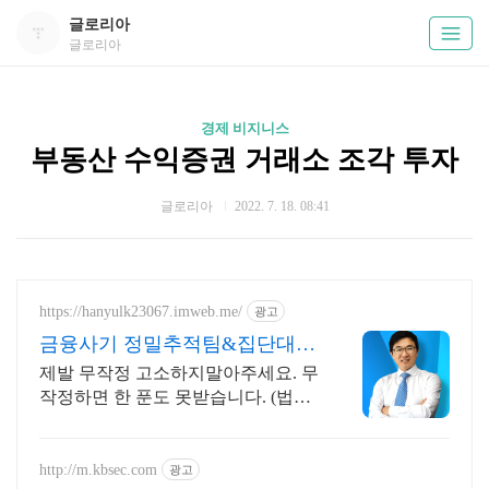
글로리아
글로리아
경제 비지니스
부동산 수익증권 거래소 조각 투자​
글로리아
2022. 7. 18. 08:41
https://hanyulk23067.imweb.me/
광고
금융사기 정밀추적팀&집단대응
전액승소(3억7천) 사례보유
제발 무작정 고소하지말아주세요. 무
작정하면 한 푼도 못받습니다. (법무
법인 한율)
http://m.kbsec.com
광고