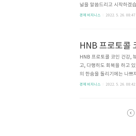
널을 말씀드리고 시작하겠습
로 디지털 금이라고 불리길 
경제 비지니스
2022. 5. 26. 08:47
여러 단체의 지원을 비트코
려놓는 분위기가 형성되고 있
타국에 비해 7%에 가까운 
HNB 프로토콜 
수 없지만, 일단은 암호화폐
HNB 프로토콜 코인 건강,
고, 다행히도 회복을 하고 
의 한숨을 돌리기에는 나쁘지
있으며, 위아래로 지지선과
경제 비지니스
2022. 5. 26. 08:42
다면, 급등락이 예측되기도 
드립니다. 현재의 상황으로
인하여, 파월의 선택지가 강
번 이상의 하락은 염두에 두시