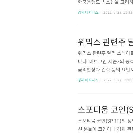
한국은행도 빅스텝을 고려하고
이고 하반기에는 실제로 0.
경제 비지니스
2022. 5. 27. 19:33
면서 주식시장은 물론 코인
않은 영향을 미칠 수도 있
다. 물가상승과 자산시장거
위믹스 관련주 달
된 수순이었습니다. 코로나로
위믹스 관련주 달러 스테이블
니다. 비트코인 시즌3의 종
금리인상과 긴축 등의 요인
시즌1과 시즌2와는 달리 엄
경제 비지니스
2022. 5. 27. 19:00
후반대를 어느정도 유지해주
고 있다. 코인시장의 변동
조금 나은듯 합니다. 그 와
스포티움 코인(S
을 그리며 뛰어오르는 중입니다
스포티움 코인(SPRT)의 
신 분들이 코인이나 경제 관