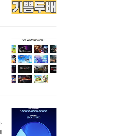
되
지
습
전
하
하
채