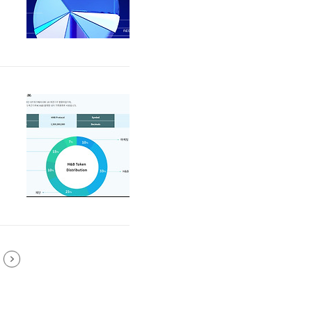
으
의
는
할
로