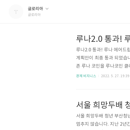
글로리아
글로리아
루나2.0 통과!
루나2.0 통과! 루나 에어드
계획안이 최종 통과 되었습니다
존 루나 코인을 루나코인 클
니다. 내일(28일) 오후 3
경제 비지니스
2022. 5. 27. 19:39
아야 할 것 같습니다. 루나 
UST(테라) 가격에 맞추어 
NA 수량에 따라 에어드랍이
서울 희망두배 
데, 그 시점은 U..
서울 희망두배 청년 부산청
멈추지 않습니다. 지난 2년