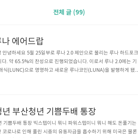
전체 글 (99)
 루나 에어드랍
랍 안녕하세요 5월 25일부로 루나 2.0 제안으로 불리는 루나 하드포
. 약 65.5%의 찬성으로 진행되었습니다. 이로서 루나 2.0에는 기
래식(LUNC)으로 명명하고 새로운 루나코인(LUNA)을 발행하게 됐
시, 정식 런칭 예정이라고 하고 출시 이후 장단기 가격 흐름을 좀 지켜 보
2.0은 당초 계획에서 기존 홀더들의 LUNC(루나 클래식 :기존루나)및
에어드랍을 진행 하기로 했었습니다. 기존에 보유하고 있던 UST와 L
 진행 될 것입니다. 기준 시점에 보유하고 있던 보유량으로 계산 되는
청년 부산청년 기쁨두배 통장
년 기쁨두배 통장 빅스텝이니 뭐니 파워스텝이니 뭐니 해도 돈풀기는
간 코로나로 인해 풀린 시중의 유동자금을 흡수하기 위해 미국은 물론