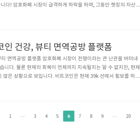
니다! 암호화폐 시장이 급격하게 하락을 하며, 그동안 헷징의 자산
소망했던 기대를 박살 냈습니다. 그런데 아이러니하게도, 세계 각국
인으로 하는 것은 물론 우크라이나 내부에서 자산을 비트코인으로 돌
어서 3배의 거래량을 기록하고 있습니다. 수요가 공급을 넘어 현재
프리미엄을 보여주고 있으며, 상황이 앞으로 어떻게 돌아갈지는 예측
코인 건강, 뷰티 면역공방 플랫폼
에 대한 가능성을 보여주는 한..
 뷰티 면역공방 플랫폼 암호화폐 시장이 전쟁이라는 큰 난관을 버텨내
있습니다. 물론 현재의 회복이 언제까지 지속될지는 알 수 없지만, 현재
 않은 상황으로 보입니다. 비트코인은 현재 39k 선에서 횡보를 하고
 저항선이 얼추 보이고 있습니다. 지지선이나 저항선을 강하게 돌파한
하기 때문에, 항상 빠르게 시세를 확인하며, 매매를 하시는 것을 추천
는 그러나 인플레이션이 더욱 가속화될 것이라는 전문가들의 예측으
하고 빠른 금리 인상의 카드를 선택할 가능성이 높아졌기 때문에, 한
6
1
···
3
4
5
7
8
9
···
20
는 것이 맞는 것으로 보입..