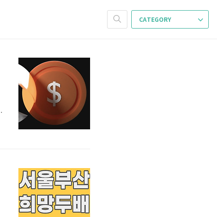
CATEGORY
크
습
U